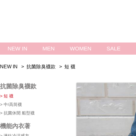
NEW IN
MEN
WOMEN
SALE 
NEW IN > 
 
抗菌除臭襪款
 > 
 
短 襪
抗菌除臭襪款
> 短 襪
> 中/高筒襪
> 抗菌休閒 船型襪
機能內衣著
> 液鈦冷涼感衣