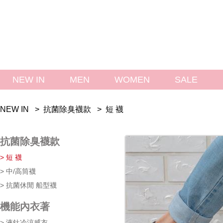
NEW IN
MEN
WOMEN
SALE 
NEW IN > 
 
抗菌除臭襪款
 > 
 
短 襪
抗菌除臭襪款
> 短 襪
> 中/高筒襪
> 抗菌休閒 船型襪
機能內衣著
> 液鈦冷涼感衣