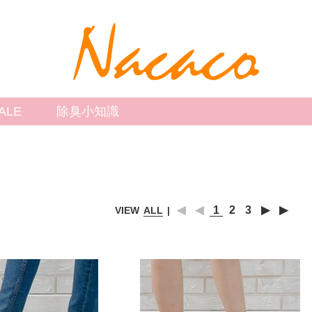
ALE 
除臭小知識 
◀
◀
1
2
3
▶
▶
VIEW
ALL
|