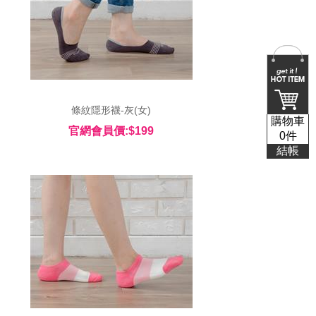
 條紋隱形襪-灰(女) 
購物車
官網會員價:$199
0
件
結帳