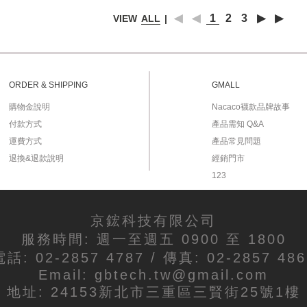
◀
◀
1
2
3
▶
▶
VIEW
ALL
|
ORDER & SHIPPING
GMALL
購物金說明
Nacaco襪款品牌故事
付款方式
產品需知 Q&A
運費方式
產品常見問題
退換&退款說明
經銷門市
123
京鋐科技有限公司
服務時間: 週一至週五 0900 至 1800
電話: 02-2857 4787 / 傳真: 02-2857 486
Email: gbtech.tw@gmail.com
地址: 24153新北市三重區三賢街25號1樓