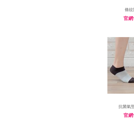
 條紋
官網
 抗菌氣墊
官網