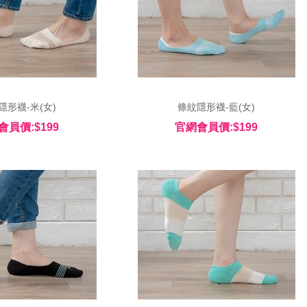
隱形襪-米(女) 
 條紋隱形襪-藍(女) 
會員價:$199
官網會員價:$199