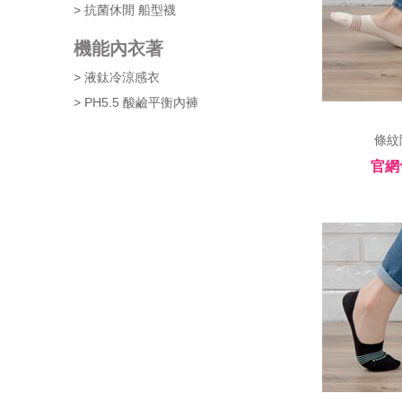
> 抗菌休閒 船型襪
機能內衣著
> 液鈦冷涼感衣
> PH5.5 酸鹼平衡內褲
 條紋
官網