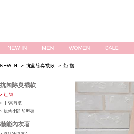
NEW IN
MEN
WOMEN
SALE 
NEW IN > 
 
抗菌除臭襪款
 > 
 
短 襪
抗菌除臭襪款
> 短 襪
> 中/高筒襪
> 抗菌休閒 船型襪
機能內衣著
> 液鈦冷涼感衣